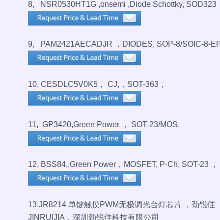
8, NSR0530HT1G ,onsemi ,Diode Schottky, SOD323
9, PAM2421AECADJR ，DIODES, SOP-8/SOIC-8-E
10, CESDLC5V0K5， CJ,，SOT-363，
11, GP3420,Green Power ， SOT-23/MOS,
12, BSS84,,Green Power，MOSFET, P-Ch, SOT-23 ，
13,JR8214 单键触摸PWM无极调光台灯芯片 ，劲锐佳
JINRUIJIA，深圳劲锐佳科技有限公司