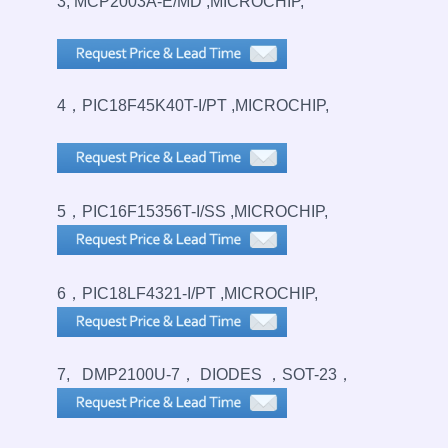
3, MCP2003A-E/MD ,MICROCHIP,
4，PIC18F45K40T-I/PT ,MICROCHIP,
5，PIC16F15356T-I/SS ,MICROCHIP,
6，PIC18LF4321-I/PT ,MICROCHIP,
7, DMP2100U-7， DIODES ，SOT-23，