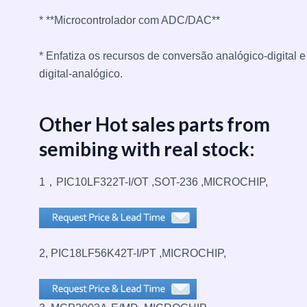
* **Microcontrolador com ADC/DAC**
* Enfatiza os recursos de conversão analógico-digital e
digital-analógico.
Other Hot sales parts from
semibing with real stock:
1，PIC10LF322T-I/OT ,SOT-236 ,MICROCHIP,
2, PIC18LF56K42T-I/PT ,MICROCHIP,