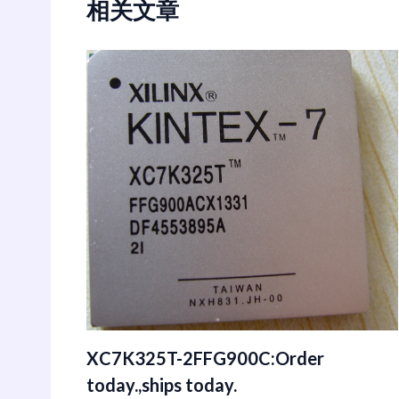
相关文章
XC7K325T-2FFG900C:Order
today.,ships today.