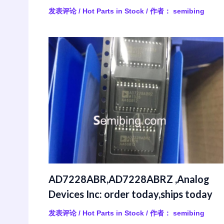
发表评论
/
Hot Parts in Stock
/ 作者：
semibing
AD7228ABR,AD7228ABRZ ,Analog
Devices Inc: order today,ships today
发表评论
/
Hot Parts in Stock
/ 作者：
semibing