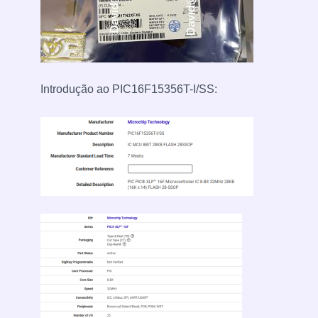
Introdução ao PIC16F15356T-I/SS: