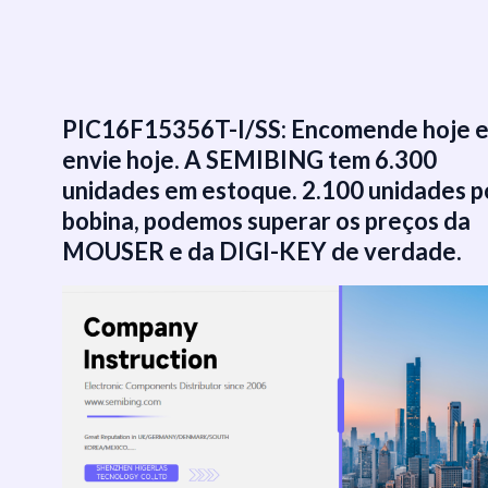
跳
至
内
容
PIC16F15356T-I/SS: Encomende hoje 
envie hoje. A SEMIBING tem 6.300
unidades em estoque. 2.100 unidades p
bobina, podemos superar os preços da
MOUSER e da DIGI-KEY de verdade.