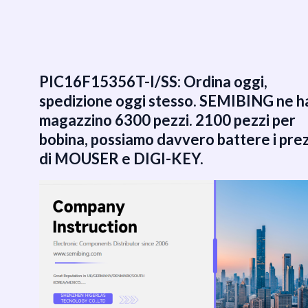
跳
至
内
容
PIC16F15356T-I/SS: Ordina oggi,
spedizione oggi stesso. SEMIBING ne ha
magazzino 6300 pezzi. 2100 pezzi per
bobina, possiamo davvero battere i prez
di MOUSER e DIGI-KEY.