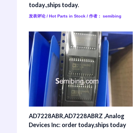
today.,ships today.
发表评论
/
Hot Parts in Stock
/ 作者：
semibing
AD7228ABR,AD7228ABRZ ,Analog
Devices Inc: order today,ships today