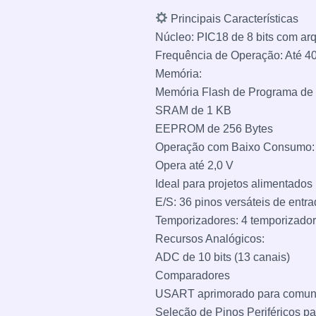
Principais Características
Núcleo: PIC18 de 8 bits com ar
Frequência de Operação: Até 4
Memória:
Memória Flash de Programa de
SRAM de 1 KB
EEPROM de 256 Bytes
Operação com Baixo Consumo:
Opera até 2,0 V
Ideal para projetos alimentados 
E/S: 36 pinos versáteis de entr
Temporizadores: 4 temporizad
Recursos Analógicos:
ADC de 10 bits (13 canais)
Comparadores
USART aprimorado para comuni
Seleção de Pinos Periféricos pa