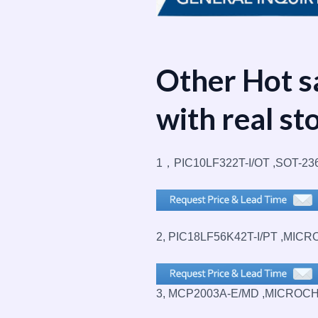
Other Hot s
with real st
1，PIC10LF322T-I/OT ,SOT-23
2, PIC18LF56K42T-I/PT ,MICR
3, MCP2003A-E/MD ,MICROCH