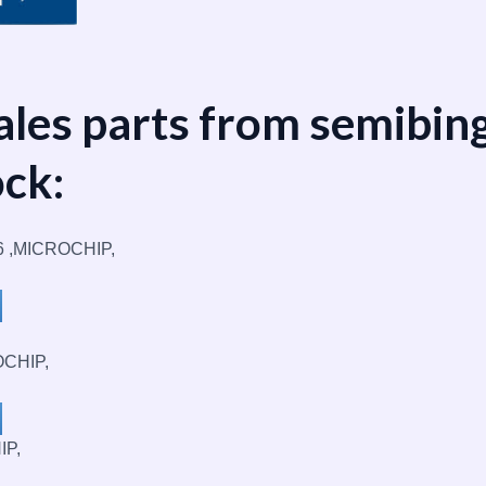
ales parts from semibin
ock:
6 ,MICROCHIP,
OCHIP,
IP,