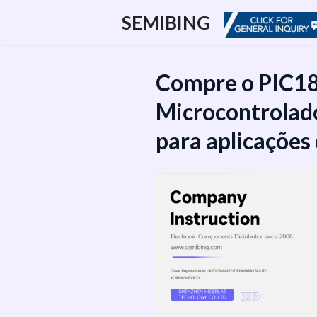
跳
SEMIBING
至
内
容
Compre o PIC1
Microcontrolador
para aplicações