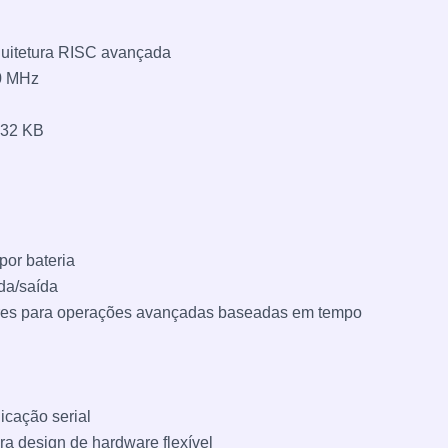
quitetura RISC avançada
0 MHz
 32 KB
por bateria
ada/saída
ores para operações avançadas baseadas em tempo
cação serial
ra design de hardware flexível