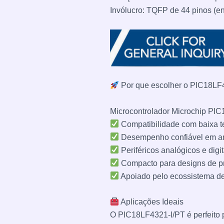
Invólucro: TQFP de 44 pinos (e
Por que escolher o PIC18LF
Microcontrolador Microchip PI
Compatibilidade com baixa te
Desempenho confiável em amb
Periféricos analógicos e digi
Compacto para designs de p
Apoiado pelo ecossistema d
Aplicações Ideais
O PIC18LF4321-I/PT é perfeito 