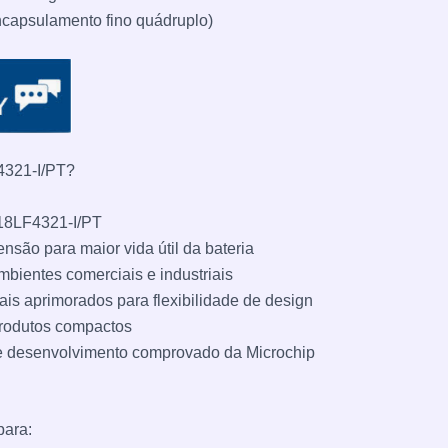
ncapsulamento fino quádruplo)
4321-I/PT?
C18LF4321-I/PT
nsão para maior vida útil da bateria
ientes comerciais e industriais
tais aprimorados para flexibilidade de design
rodutos compactos
e desenvolvimento comprovado da Microchip
para: