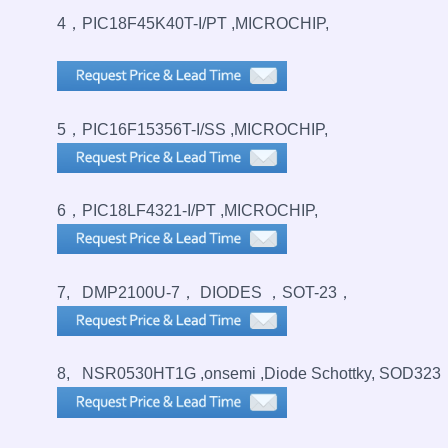
4，PIC18F45K40T-I/PT ,MICROCHIP,
5，PIC16F15356T-I/SS ,MICROCHIP,
6，PIC18LF4321-I/PT ,MICROCHIP,
7, DMP2100U-7， DIODES ，SOT-23，
8, NSR0530HT1G ,onsemi ,Diode Schottky, SOD323