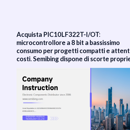
跳
至
内
容
Acquista PIC10LF322T-I/OT:
microcontrollore a 8 bit a bassissimo
consumo per progetti compatti e attenti
costi. Semibing dispone di scorte propri