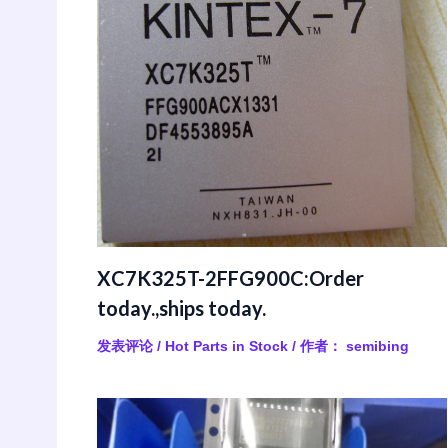
XC7K325T-2FFG900C:Order
today.,ships today.
发表评论
/
Hot Parts in Stock
/ 作者：
semibing