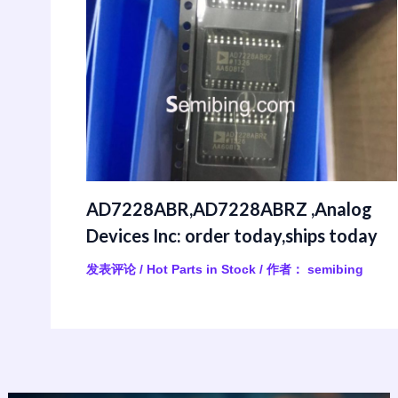
AD7228ABR,AD7228ABRZ ,Analog
Devices Inc: order today,ships today
发表评论
/
Hot Parts in Stock
/ 作者：
semibing