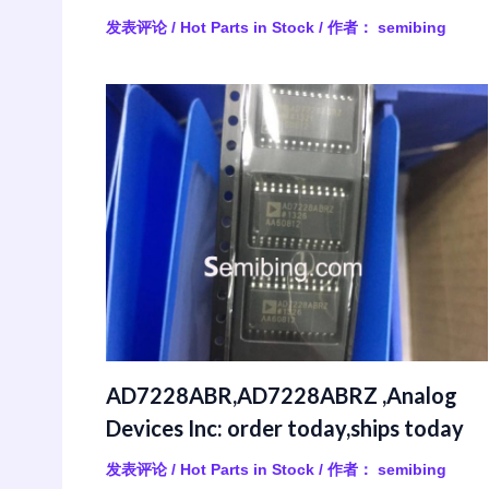
发表评论
/
Hot Parts in Stock
/ 作者：
semibing
AD7228ABR,AD7228ABRZ ,Analog
Devices Inc: order today,ships today
发表评论
/
Hot Parts in Stock
/ 作者：
semibing