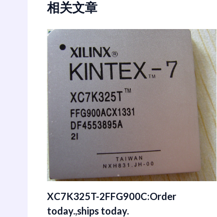
相关文章
XC7K325T-2FFG900C:Order
today.,ships today.