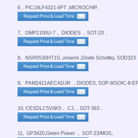
6，PIC18LF4321-I/PT ,MICROCHIP,
7, DMP2100U-7， DIODES ，SOT-23，
8, NSR0530HT1G ,onsemi ,Diode Schottky, SOD323
9, PAM2421AECADJR ，DIODES, SOP-8/SOIC-8-E
10, CESDLC5V0K5， CJ,，SOT-363，
11, GP3420,Green Power ， SOT-23/MOS,