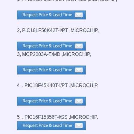
2, PIC18LF56K42T-I/PT ,MICROCHIP,
3, MCP2003A-E/MD ,MICROCHIP,
4，PIC18F45K40T-I/PT ,MICROCHIP,
5，PIC16F15356T-I/SS ,MICROCHIP,