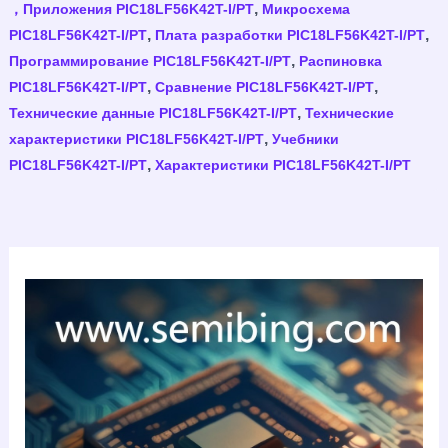
,
，Приложения PIC18LF56K42T-I/PT
Микросхема
,
,
PIC18LF56K42T-I/PT
Плата разработки PIC18LF56K42T-I/PT
,
Программирование PIC18LF56K42T-I/PT
Распиновка
,
,
PIC18LF56K42T-I/PT
Сравнение PIC18LF56K42T-I/PT
,
Технические данные PIC18LF56K42T-I/PT
Технические
,
характеристики PIC18LF56K42T-I/PT
Учебники
,
PIC18LF56K42T-I/PT
Характеристики PIC18LF56K42T-I/PT