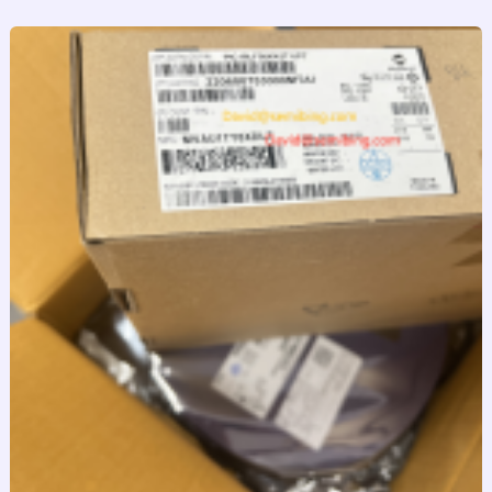
跳
至
内
容