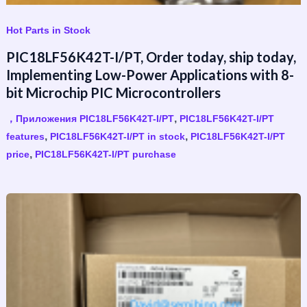
Hot Parts in Stock
PIC18LF56K42T-I/PT, Order today, ship today,
Implementing Low-Power Applications with 8-
bit Microchip PIC Microcontrollers
,
，Приложения PIC18LF56K42T-I/PT
PIC18LF56K42T-I/PT
,
,
features
PIC18LF56K42T-I/PT in stock
PIC18LF56K42T-I/PT
,
price
PIC18LF56K42T-I/PT purchase