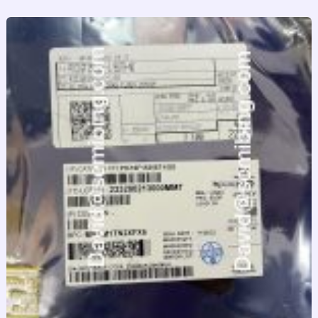
跳
至
内
容