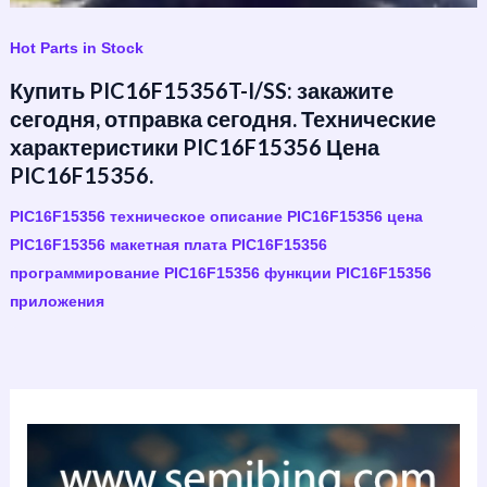
Hot Parts in Stock
Купить PIC16F15356T-I/SS: закажите
сегодня, отправка сегодня. Технические
характеристики PIC16F15356 Цена
PIC16F15356.
PIC16F15356 техническое описание PIC16F15356 цена
PIC16F15356 макетная плата PIC16F15356
программирование PIC16F15356 функции PIC16F15356
приложения