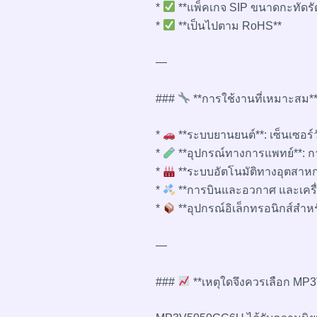
*
**แพ็คเกจ SIP ขนาดกะทัดรั
*
**เป็นไปตาม RoHS**
—
###
**การใช้งานที่เหมาะสม*
*
**ระบบยานยนต์**: เซ็นเซอ
*
**อุปกรณ์ทางการแพทย์**:
*
**ระบบอัตโนมัติทางอุตสาห
*
**การบินและอวกาศ และเครื่
*
**อุปกรณ์อิเล็กทรอนิกส์สำห
—
###
**เหตุใดจึงควรเลือก M