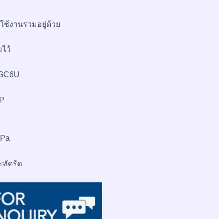
ี
ช้งานรวมอยู่ด้วย
มไว้
0GC6U
XP
kPa
ะทัดรัด