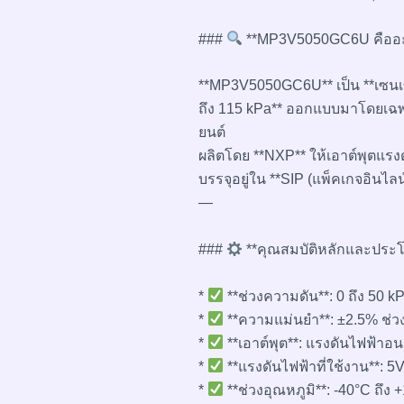
###
**MP3V5050GC6U คืออะ
**MP3V5050GC6U** เป็น **เซนเซอ
ถึง 115 kPa** ออกแบบมาโดยเฉพ
ยนต์
ผลิตโดย **NXP** ให้เอาต์พุตแรง
บรรจุอยู่ใน **SIP (แพ็คเกจอินไล
—
###
**คุณสมบัติหลักและประโ
*
**ช่วงความดัน**: 0 ถึง 50 kP
*
**ความแม่นยำ**: ±2.5% ช่
*
**เอาต์พุต**: แรงดันไฟฟ้าอน
*
**แรงดันไฟฟ้าที่ใช้งาน**: 5
*
**ช่วงอุณหภูมิ**: -40°C ถึง