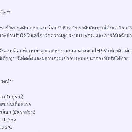
ไร**
ร์วัดแรงดันแบบแอนะล็อก** ที่วัด **แรงดันสัมบูรณ์ตั้งแต่ 15 kP
าะสำหรับใช้ในเครื่องวัดความสูง ระบบ HVAC และการวินิจฉัยย
ดันอนาล็อกที่แม่นยำสูงและทำงานบนแหล่งจ่ายไฟ 5V เพียงตัวเดีย
น์เดี่ยว)** จึงติดตั้งและผสานรวมเข้ากับระบบขนาดกะทัดรัดได้ง่าย
ยชน์**
a (สัมบูรณ์)
วงสแปนเต็มสเกล
าล็อก (อัตราส่วน)
V ±0.25V
 +125°C