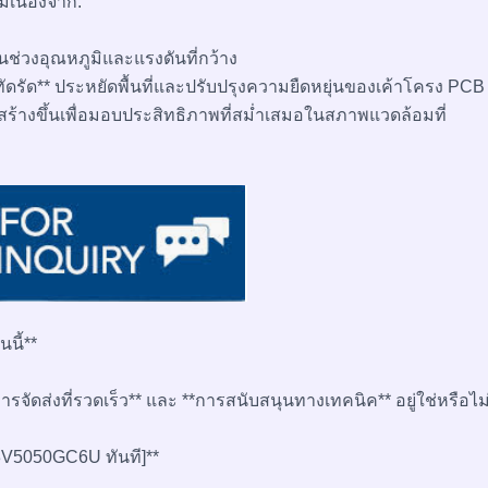
เนื่องจาก:
ในช่วงอุณหภูมิและแรงดันที่กว้าง
รัด** ประหยัดพื้นที่และปรับปรุงความยืดหยุ่นของเค้าโครง PCB
 – สร้างขึ้นเพื่อมอบประสิทธิภาพที่สม่ำเสมอในสภาพแวดล้อมที่
นี้**
รจัดส่งที่รวดเร็ว** และ **การสนับสนุนทางเทคนิค** อยู่ใช่หรือไม
P3V5050GC6U ทันที]**