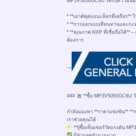
MP3V5050GC6U ได้รับความนิยม
* **เอาต์พุตแอนะล็อกที่เสถียร** 
* **การออกแบบที่ทนทานและกะทัด
* **คุณภาพ NXP ที่เชื่อถือได้**
ต้องการ
—
###
**ซื้อ MP3V5050GC6U วัน
กำลังมองหา **ราคาแข่งขัน** **กา
เราช่วยคุณได้
**\[ซื้อเซ็นเซอร์วัดแรงดัน M
มีส่วนลดจำนวนมาก