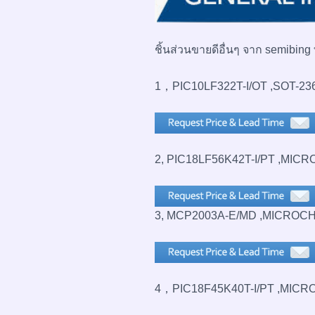
ชิ้นส่วนขายดีอื่นๆ จาก semibing ท
1，PIC10LF322T-I/OT ,SOT-23
2, PIC18LF56K42T-I/PT ,MICR
3, MCP2003A-E/MD ,MICROCH
4，PIC18F45K40T-I/PT ,MICR