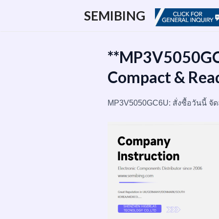
跳
SEMIBING
至
内
容
**MP3V5050GC6U
Compact & Read
MP3V5050GC6U: สั่งซื้อวันนี้ จัด