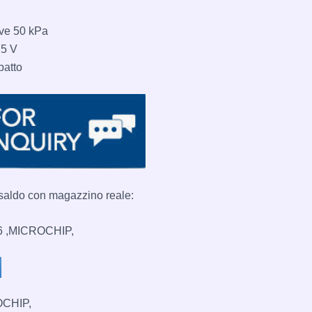
ive 50 kPa
 5 V
patto
 saldo con magazzino reale:
6 ,MICROCHIP,
OCHIP,