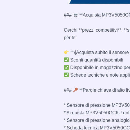
###
**Acquista MP3V5050GC
Cerchi **prezzi competitivi**, *
per te.
**\[Acquista subito il senso
Sconti quantità disponibili
Disponibile in magazzino pe
Schede tecniche e note appli
###
**Parole chiave di alto li
* Sensore di pressione MP3V
* Acquista MP3V5050GC6U onl
* ​​Sensore di pressione analog
* Scheda tecnica MP3V5050G