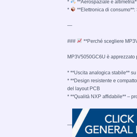
*
**Aerospaziale e altimetria*
*
**Elettronica di consumo**: 
—
###
**Perché scegliere MP
MP3V5050GC6U è apprezzato p
* **Uscita analogica stabile** s
* **Design resistente e compatto*
del layout PCB
* **Qualità NXP affidabile** – prog
—