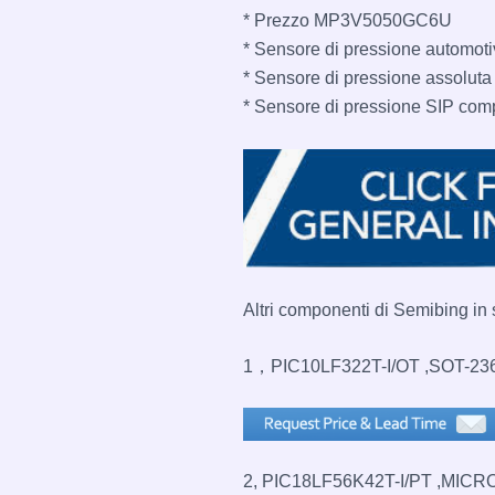
* Prezzo MP3V5050GC6U
* Sensore di pressione automot
* Sensore di pressione assoluta
* Sensore di pressione SIP com
Altri componenti di Semibing in
1，PIC10LF322T-I/OT ,SOT-23
2, PIC18LF56K42T-I/PT ,MICR