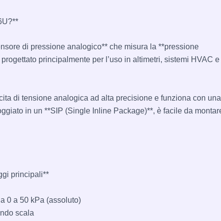
6U?**
ore di pressione analogico** che misura la **pressione
progettato principalmente per l’uso in altimetri, sistemi HVAC e
cita di tensione analogica ad alta precisione e funziona con una
oggiato in un **SIP (Single Inline Package)**, è facile da montar
gi principali**
da 0 a 50 kPa (assoluto)
ondo scala