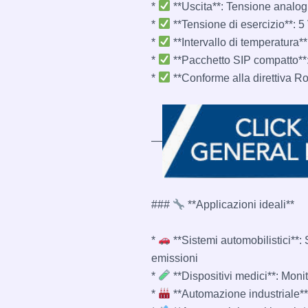
*
**Uscita**: Tensione analogi
*
**Tensione di esercizio**: 5
*
**Intervallo di temperatura*
*
**Pacchetto SIP compatto**:
*
**Conforme alla direttiva R
—
###
**Applicazioni ideali**
*
**Sistemi automobilistici**: 
emissioni
*
**Dispositivi medici**: Moni
*
**Automazione industriale**