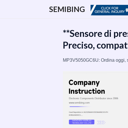
跳
SEMIBING
至
内
容
**Sensore di p
Preciso, compatt
MP3V5050GC6U: Ordina oggi, s