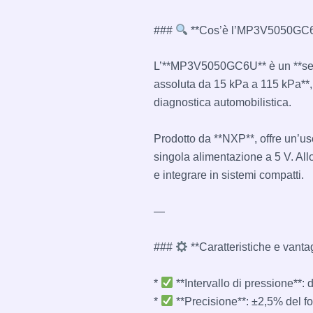
###
**Cos’è l’MP3V5050GC
L’**MP3V5050GC6U** è un **sens
assoluta da 15 kPa a 115 kPa**, 
diagnostica automobilistica.
Prodotto da **NXP**, offre un’us
singola alimentazione a 5 V. All
e integrare in sistemi compatti.
—
###
**Caratteristiche e vantag
*
**Intervallo di pressione**: 
*
**Precisione**: ±2,5% del f