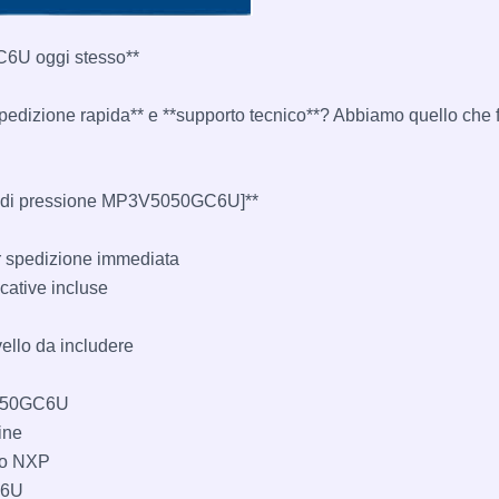
6U oggi stesso**
*spedizione rapida** e **supporto tecnico**? Abbiamo quello che 
re di pressione MP3V5050GC6U]**
r spedizione immediata
cative incluse
vello da includere
5050GC6U
ine
ico NXP
C6U