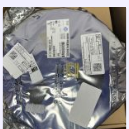
跳
至
内
容