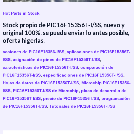
Hot Parts in Stock
Stock propio de PIC16F15356T-I/SS, nuevo y
original 100%, se puede enviar lo antes posible,
oferta higerlas.
,
acciones de PIC16F15356-I/SS
aplicaciones de PIC16F15356T-
,
,
I/SS
asignación de pines de PIC16F15356T-I/SS
,
características de PIC16F15356T-I/SS
comparación de
,
,
PIC16F15356T-I/SS
especificaciones de PIC16F15356T-I/SS
,
Hojas de datos de PIC16F15356T-I/SS
Microchip PIC16F15356-
,
,
I/SS
PIC16F15356T-I/SS de Microchip
placa de desarrollo de
,
,
PIC16F15356T-I/SS
precio de PIC16F15356-I/SS
programación
,
de PIC16F15356T-I/SS
Tutoriales de PIC16F15356T-I/SS