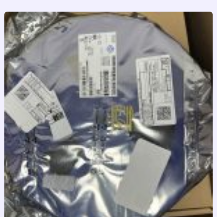
跳
至
内
容