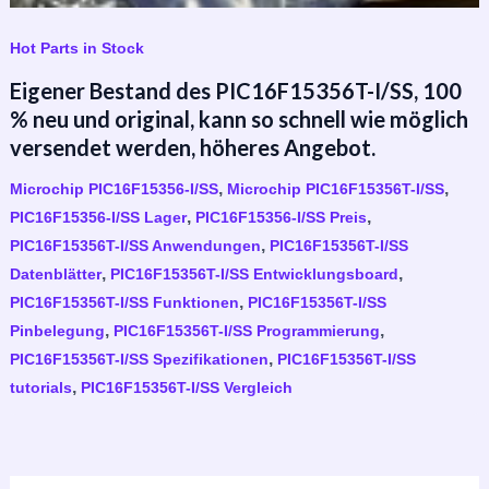
Hot Parts in Stock
Eigener Bestand des PIC16F15356T-I/SS, 100
% neu und original, kann so schnell wie möglich
versendet werden, höheres Angebot.
,
,
Microchip PIC16F15356-I/SS
Microchip PIC16F15356T-I/SS
,
,
PIC16F15356-I/SS Lager
PIC16F15356-I/SS Preis
,
PIC16F15356T-I/SS Anwendungen
PIC16F15356T-I/SS
,
,
Datenblätter
PIC16F15356T-I/SS Entwicklungsboard
,
PIC16F15356T-I/SS Funktionen
PIC16F15356T-I/SS
,
,
Pinbelegung
PIC16F15356T-I/SS Programmierung
,
PIC16F15356T-I/SS Spezifikationen
PIC16F15356T-I/SS
,
tutorials
PIC16F15356T-I/SS Vergleich