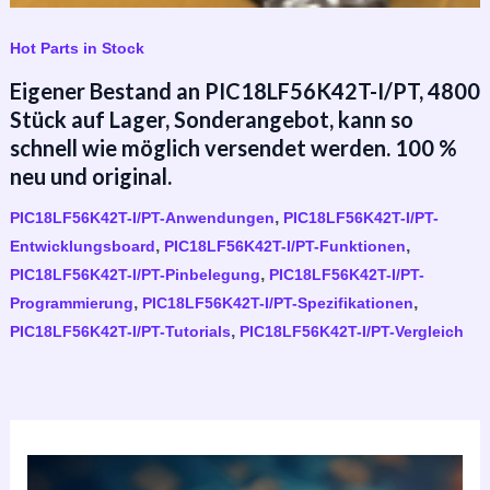
Hot Parts in Stock
Eigener Bestand an PIC18LF56K42T-I/PT, 4800
Stück auf Lager, Sonderangebot, kann so
schnell wie möglich versendet werden. 100 %
neu und original.
,
PIC18LF56K42T-I/PT-Anwendungen
PIC18LF56K42T-I/PT-
,
,
Entwicklungsboard
PIC18LF56K42T-I/PT-Funktionen
,
PIC18LF56K42T-I/PT-Pinbelegung
PIC18LF56K42T-I/PT-
,
,
Programmierung
PIC18LF56K42T-I/PT-Spezifikationen
,
PIC18LF56K42T-I/PT-Tutorials
PIC18LF56K42T-I/PT-Vergleich