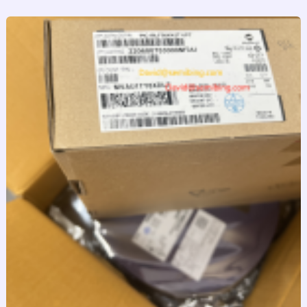
跳
至
内
容